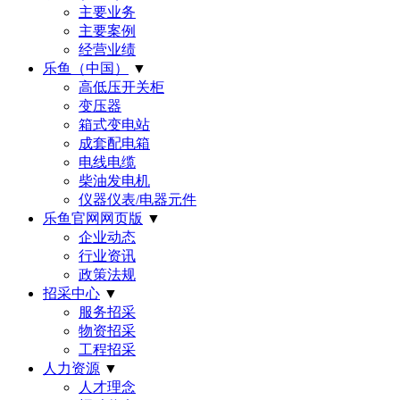
主要业务
主要案例
经营业绩
乐鱼（中国）
▼
高低压开关柜
变压器
箱式变电站
成套配电箱
电线电缆
柴油发电机
仪器仪表/电器元件
乐鱼官网网页版
▼
企业动态
行业资讯
政策法规
招采中心
▼
服务招采
物资招采
工程招采
人力资源
▼
人才理念