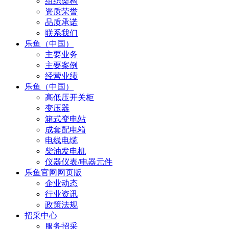
组织架构
资质荣誉
品质承诺
联系我们
乐鱼（中国）
主要业务
主要案例
经营业绩
乐鱼（中国）
高低压开关柜
变压器
箱式变电站
成套配电箱
电线电缆
柴油发电机
仪器仪表/电器元件
乐鱼官网网页版
企业动态
行业资讯
政策法规
招采中心
服务招采