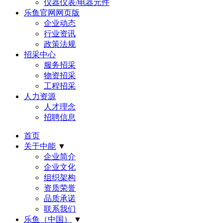
仪器仪表/电器元件
乐鱼官网网页版
企业动态
行业资讯
政策法规
招采中心
服务招采
物资招采
工程招采
人力资源
人才理念
招聘信息
首页
关于中能
▼
企业简介
企业文化
组织架构
资质荣誉
品质承诺
联系我们
乐鱼（中国）
▼