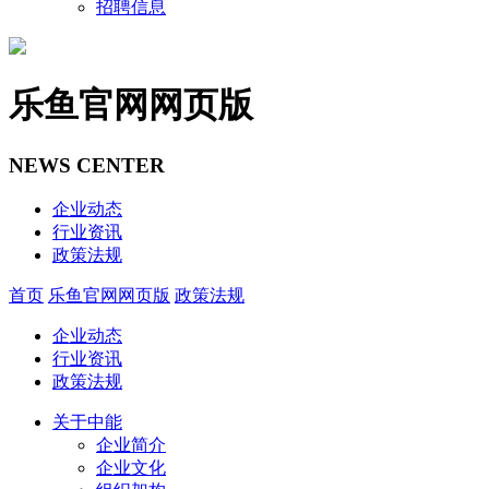
招聘信息
乐鱼官网网页版
NEWS CENTER
企业动态
行业资讯
政策法规
首页
乐鱼官网网页版
政策法规
企业动态
行业资讯
政策法规
关于中能
企业简介
企业文化