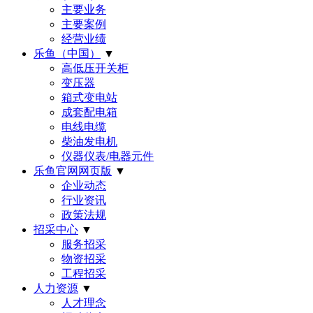
主要业务
主要案例
经营业绩
乐鱼（中国）
▼
高低压开关柜
变压器
箱式变电站
成套配电箱
电线电缆
柴油发电机
仪器仪表/电器元件
乐鱼官网网页版
▼
企业动态
行业资讯
政策法规
招采中心
▼
服务招采
物资招采
工程招采
人力资源
▼
人才理念