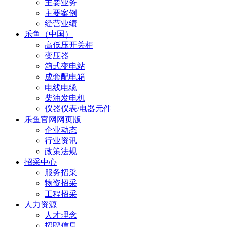
主要业务
主要案例
经营业绩
乐鱼（中国）
高低压开关柜
变压器
箱式变电站
成套配电箱
电线电缆
柴油发电机
仪器仪表/电器元件
乐鱼官网网页版
企业动态
行业资讯
政策法规
招采中心
服务招采
物资招采
工程招采
人力资源
人才理念
招聘信息