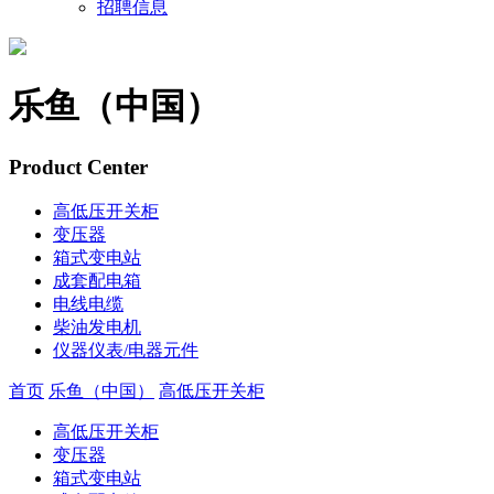
招聘信息
乐鱼（中国）
Product Center
高低压开关柜
变压器
箱式变电站
成套配电箱
电线电缆
柴油发电机
仪器仪表/电器元件
首页
乐鱼（中国）
高低压开关柜
高低压开关柜
变压器
箱式变电站