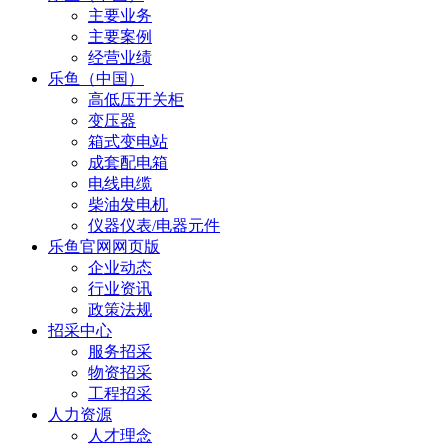
主要业务
主要案例
经营业绩
乐鱼（中国）
高低压开关柜
变压器
箱式变电站
成套配电箱
电线电缆
柴油发电机
仪器仪表/电器元件
乐鱼官网网页版
企业动态
行业资讯
政策法规
招采中心
服务招采
物资招采
工程招采
人力资源
人才理念