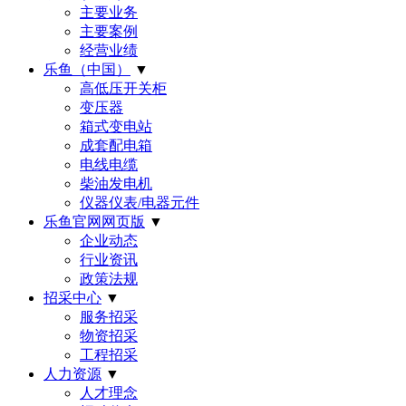
主要业务
主要案例
经营业绩
乐鱼（中国）
▼
高低压开关柜
变压器
箱式变电站
成套配电箱
电线电缆
柴油发电机
仪器仪表/电器元件
乐鱼官网网页版
▼
企业动态
行业资讯
政策法规
招采中心
▼
服务招采
物资招采
工程招采
人力资源
▼
人才理念