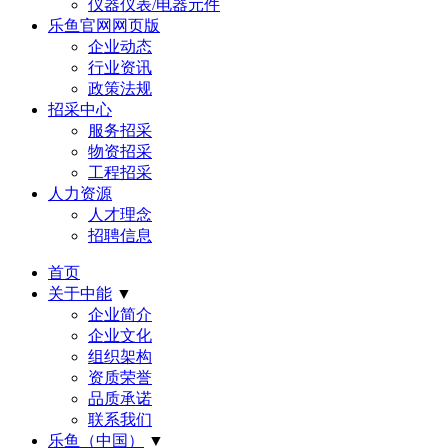
仪器仪表/电器元件
乐鱼官网网页版
企业动态
行业资讯
政策法规
招采中心
服务招采
物资招采
工程招采
人力资源
人才理念
招聘信息
首页
关于中能
▼
企业简介
企业文化
组织架构
资质荣誉
品质承诺
联系我们
乐鱼（中国）
▼