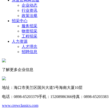
乐鱼官网网页版
企业动态
行业资讯
政策法规
招采中心
服务招采
物资招采
工程招采
人力资源
人才理念
招聘信息
了解更多企业信息
地址：海口市美兰区国兴大道5号海南大厦10层
电话：0898-65203379
手机：15208986366
传真：0898-65203383
www.crewclassics.com