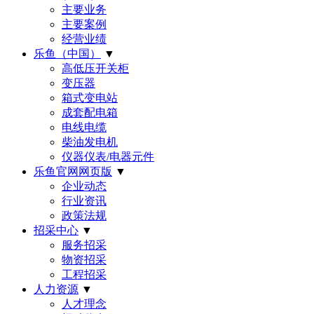
主要业务
主要案例
经营业绩
乐鱼（中国）
▼
高低压开关柜
变压器
箱式变电站
成套配电箱
电线电缆
柴油发电机
仪器仪表/电器元件
乐鱼官网网页版
▼
企业动态
行业资讯
政策法规
招采中心
▼
服务招采
物资招采
工程招采
人力资源
▼
人才理念