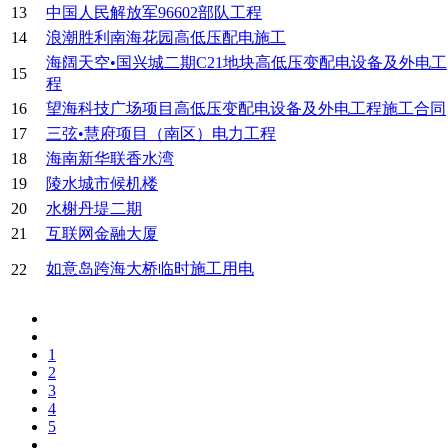
13
中国人民解放军96602部队工程
14
浪潮胜利南海花园高低压配电施工
海阔天空•国兴城二期C21地块高低压变配电设备及外电工
15
程
16
望海科技广场项目高低压变配电设备及外电工程施工合同
17
三弦•慧府项目（南区）电力工程
18
海南新华联香水湾
19
陵水城市候机楼
20
水榭丹堤二期
21
互联网金融大厦
如意岛跨海大桥临时施工用电
22
1
2
3
4
5