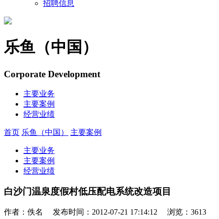
招聘信息
乐鱼（中国）
Corporate Development
主要业务
主要案例
经营业绩
首页
乐鱼（中国）
主要案例
主要业务
主要案例
经营业绩
白沙门温泉度假村低压配电系统改造项目
作者：佚名 发布时间：2012-07-21 17:14:12 浏览：3613