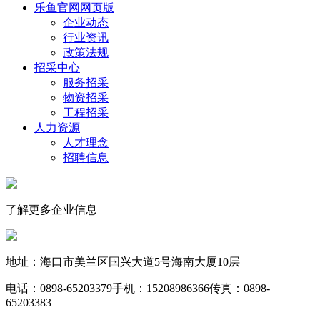
乐鱼官网网页版
企业动态
行业资讯
政策法规
招采中心
服务招采
物资招采
工程招采
人力资源
人才理念
招聘信息
了解更多企业信息
地址：海口市美兰区国兴大道5号海南大厦10层
电话：0898-65203379
手机：15208986366
传真：0898-
65203383