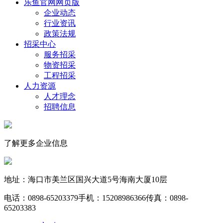
乐鱼官网网页版
企业动态
行业资讯
政策法规
招采中心
服务招采
物资招采
工程招采
人力资源
人才理念
招聘信息
了解更多企业信息
地址：海口市美兰区国兴大道5号海南大厦10层
电话：0898-65203379
手机：15208986366
传真：0898-
65203383