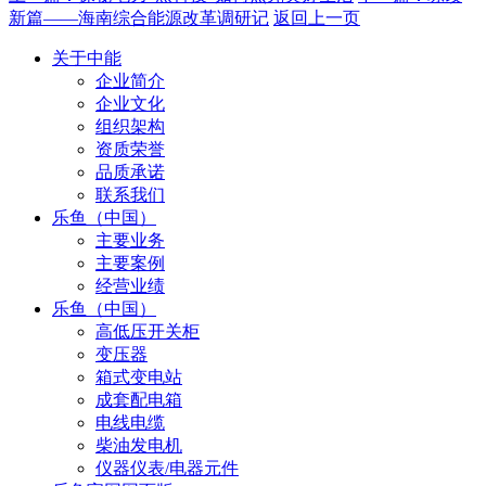
新篇——海南综合能源改革调研记
返回上一页
关于中能
企业简介
企业文化
组织架构
资质荣誉
品质承诺
联系我们
乐鱼（中国）
主要业务
主要案例
经营业绩
乐鱼（中国）
高低压开关柜
变压器
箱式变电站
成套配电箱
电线电缆
柴油发电机
仪器仪表/电器元件