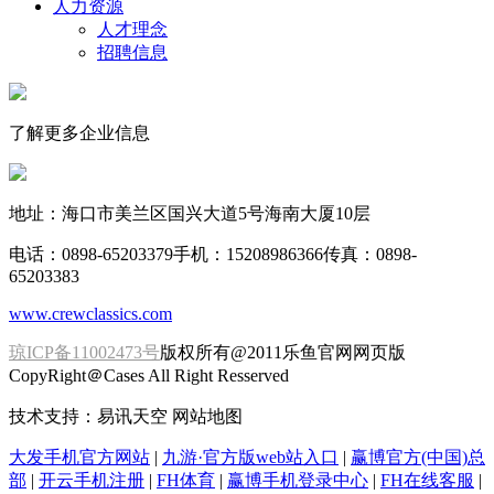
人力资源
人才理念
招聘信息
了解更多企业信息
地址：海口市美兰区国兴大道5号海南大厦10层
电话：0898-65203379
手机：15208986366
传真：0898-
65203383
www.crewclassics.com
琼ICP备11002473号
版权所有@2011乐鱼官网网页版
CopyRight＠Cases All Right Resserved
技术支持：易讯天空 网站地图
大发手机官方网站
|
九游·官方版web站入口
|
赢博官方(中国)总
部
|
开云手机注册
|
FH体育
|
赢博手机登录中心
|
FH在线客服
|