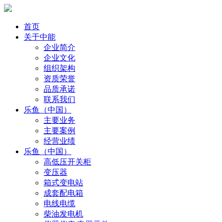
首页
关于中能
企业简介
企业文化
组织架构
资质荣誉
品质承诺
联系我们
乐鱼（中国）
主要业务
主要案例
经营业绩
乐鱼（中国）
高低压开关柜
变压器
箱式变电站
成套配电箱
电线电缆
柴油发电机